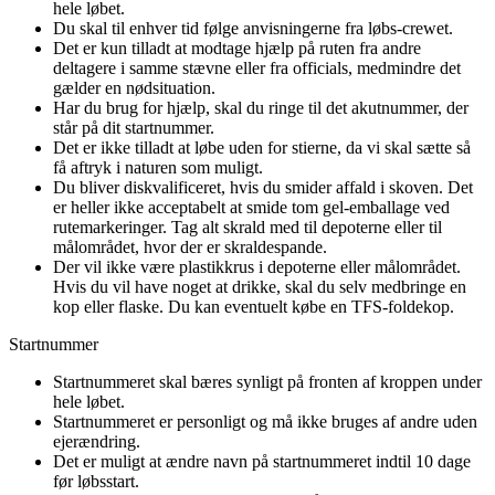
hele løbet.
Du skal til enhver tid følge anvisningerne fra løbs-crewet.
Det er kun tilladt at modtage hjælp på ruten fra andre
deltagere i samme stævne eller fra officials, medmindre det
gælder en nødsituation.
Har du brug for hjælp, skal du ringe til det akutnummer, der
står på dit startnummer.
Det er ikke tilladt at løbe uden for stierne, da vi skal sætte så
få aftryk i naturen som muligt.
Du bliver diskvalificeret, hvis du smider affald i skoven. Det
er heller ikke acceptabelt at smide tom gel-emballage ved
rutemarkeringer. Tag alt skrald med til depoterne eller til
målområdet, hvor der er skraldespande.
Der vil ikke være plastikkrus i depoterne eller målområdet.
Hvis du vil have noget at drikke, skal du selv medbringe en
kop eller flaske. Du kan eventuelt købe en TFS-foldekop.
Startnummer
Startnummeret skal bæres synligt på fronten af kroppen under
hele løbet.
Startnummeret er personligt og må ikke bruges af andre uden
ejerændring.
Det er muligt at ændre navn på startnummeret indtil 10 dage
før løbsstart.