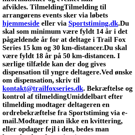
afvikles.
Tilmelding
Tilmelding til
arrangørens events sker via løbets
hjemmeside
eller via
Sportstiming.dk
.
Du
skal som minimum være fyldt 14 år i det
pågældende år for at deltage i Trail Fox
Series 15 km og 30 km-distancer.
Du skal
være fyldt 18 år på 50 km-distancen.
I
særlige tilfælde kan der dog gives
dispensation til yngre deltagere.
Ved ønske
om dispensation, skriv til
kontakt@trailfoxseries.dk
.
Bekræftelse og
kontrol af tilmelding
Umiddelbart efter
tilmelding modtager deltageren en
ordrebekræftelse fra Sportstiming via e-
mail.
Modtager man ikke en kvittering,
eller opdager fejl i den, bedes man