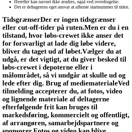
Herefter kan navnet ikke ændres, også ved overdragelse.
Det er deltagerens eget ansvar at afhente startnummer til tiden.
Tidsgrænser
Der er ingen tidsgrænser
eller cut-off-tider på ruten.
Men er du i en
tilstand, hvor løbs-crewet ikke anser det
for forsvarligt at lade dig løbe videre,
bliver du taget ud af løbet.
Vælger du at
udgå, er det vigtigt, at du giver besked til
løbs-crewet i depoterne eller i
målområdet, så vi undgår at skulle ud og
lede efter dig.
Brug af mediemateriale
Ved
tilmelding accepterer du, at fotos, video
og lignende materiale af deltagerne
efterfølgende frit kan bruges til
markedsføring, kommercielt og offentligt,
af arrangøren, samarbejdspartnere og
sponsorer.
Fotos og video kan blive