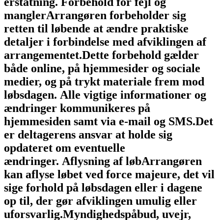
erstatning.
Forbehold for fejl og
mangler
Arrangøren forbeholder sig
retten til løbende at ændre praktiske
detaljer i forbindelse med afviklingen af
arrangementet.
Dette forbehold gælder
både online, på hjemmesider og sociale
medier, og på trykt materiale frem mod
løbsdagen.
Alle vigtige informationer og
ændringer kommunikeres på
hjemmesiden samt via e-mail og SMS.
Det
er deltagerens ansvar at holde sig
opdateret om eventuelle
ændringer.
Aflysning af løb
Arrangøren
kan aflyse løbet ved force majeure, det vil
sige forhold på løbsdagen eller i dagene
op til, der gør afviklingen umulig eller
uforsvarlig.
Myndighedspåbud, uvejr,